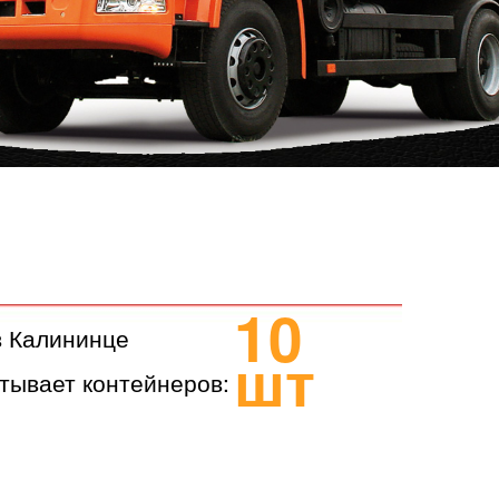
10
в Калининце
шт
тывает контейнеров: