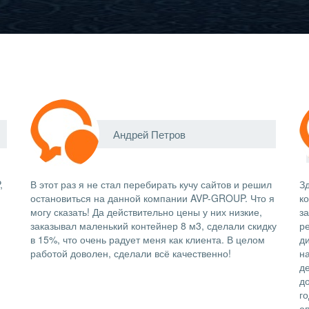
Андрей Петров
,
В этот раз я не стал перебирать кучу сайтов и решил
Зд
остановиться на данной компании AVP-GROUP. Что я
к
могу сказать! Да действительно цены у них низкие,
з
заказывал маленький контейнер 8 м3, сделали скидку
р
в 15%, что очень радует меня как клиента. В целом
д
работой доволен, сделали всё качественно!
н
д
д
го
о