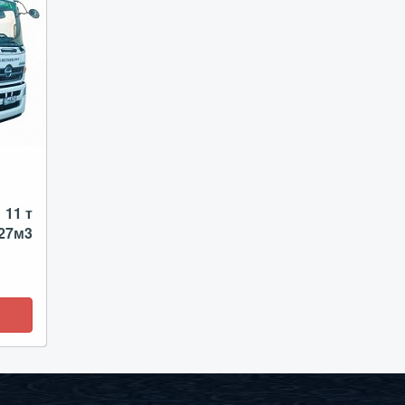
11 т
 27м3